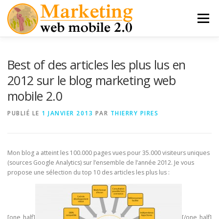
Aller
au
Menu
contenu
MES LIVRES
THÈSE PRO MARKETING MOBILE
Best of des articles les plus lus en
2012 sur le blog marketing web
mobile 2.0
MARKETING MOBILE
APPLICATIONS NATIVES
PUBLIÉ LE
1 JANVIER 2013
PAR
THIERRY PIRES
M-COMMERCE
INTERVIEWS
Mon blog a atteint les 100.000 pages vues pour 35.000 visiteurs uniques
(sources Google Analytics) sur l’ensemble de l’année 2012. Je vous
propose une sélection du top 10 des articles les plus lus :
[one_half]
[/one_half]