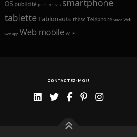
smartphone
OS
publicité
push
RTB
SEO
tablette
Tablonaute
Téléphone
thèse
Web
vidéo
Web mobile
Wi-Fi
web app
CONTACTEZ-MOI !