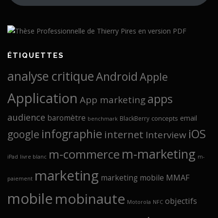
ÉTIQUETTES
analyse critique
Android
Apple
Application
apps
App marketing
audience
baromètre
email
concepts
BlackBerry
benchmark
infographie
iOS
google
internet
Interview
m-marketing
m-commerce
iPad
livre blanc
m-
marketing
marketing mobile
MMAF
paiement
mobile
mobinaute
objectifs
Motorola
NFC