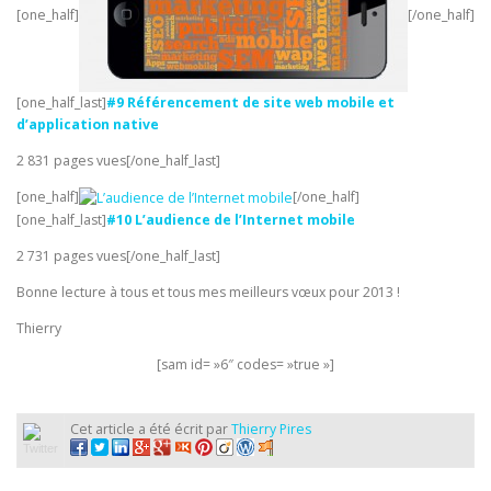
[one_half]
[/one_half]
[one_half_last]
#9 Référencement de site web mobile et
d’application native
2 831 pages vues[/one_half_last]
[one_half]
[/one_half]
[one_half_last]
#10 L’audience de l’Internet mobile
2 731 pages vues[/one_half_last]
Bonne lecture à tous et tous mes meilleurs vœux pour 2013 !
Thierry
[sam id= »6″ codes= »true »]
Cet article a été écrit par
Thierry Pires