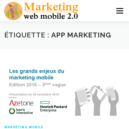
Aller
au
Menu
contenu
MES LIVRES
THÈSE PRO MARKETING MOBILE
ÉTIQUETTE :
APP MARKETING
MARKETING MOBILE
APPLICATIONS NATIVES
M-COMMERCE
INTERVIEWS
MARKETING MOBILE