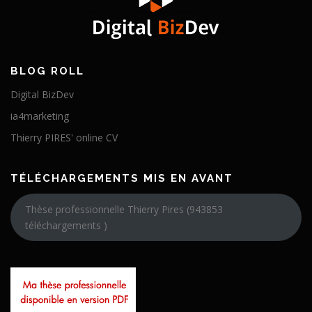
BLOG ROLL
Digital BizDev
ia4marketing
Thierry PIRES' online CV
TÉLÉCHARGEMENTS MIS EN AVANT
Thèse professionnelle Thierry Pires (943853
téléchargements )