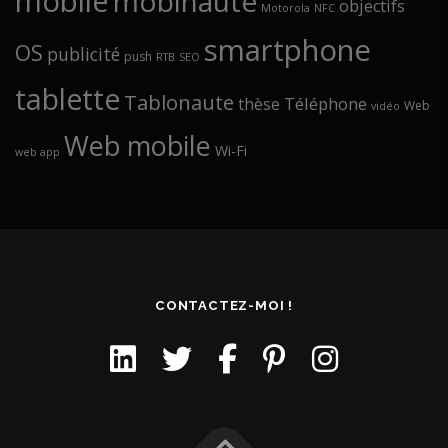
mobile
mobinaute
objectifs
Motorola
NFC
smartphone
OS
publicité
push
RTB
SEO
tablette
Tablonaute
Téléphone
thèse
Web
vidéo
Web mobile
Wi-Fi
web app
CONTACTEZ-MOI !