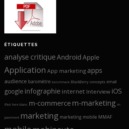
ÉTIQUETTES
analyse critique
Android
Apple
Application
apps
App marketing
audience
baromètre
email
concepts
BlackBerry
benchmark
infographie
iOS
google
internet
Interview
m-marketing
m-commerce
iPad
livre blanc
m-
marketing
marketing mobile
MMAF
paiement