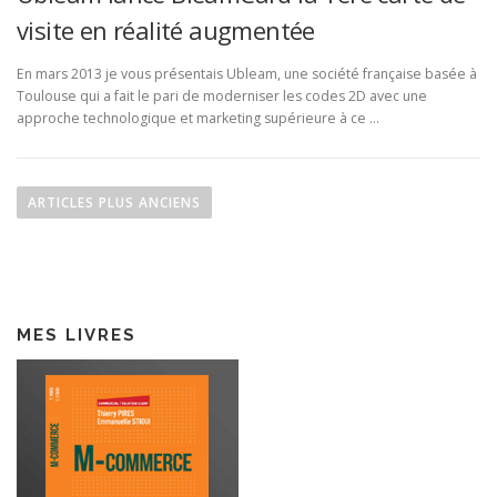
visite en réalité augmentée
En mars 2013 je vous présentais Ubleam, une société française basée à
Toulouse qui a fait le pari de moderniser les codes 2D avec une
approche technologique et marketing supérieure à ce …
N
a
ARTICLES PLUS ANCIENS
v
i
g
a
MES LIVRES
t
i
o
n
d
e