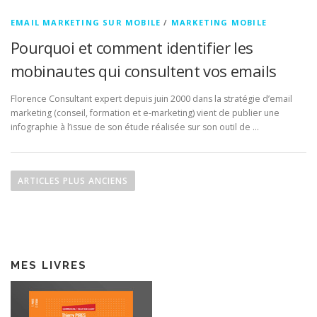
EMAIL MARKETING SUR MOBILE
/
MARKETING MOBILE
Pourquoi et comment identifier les
mobinautes qui consultent vos emails
Florence Consultant expert depuis juin 2000 dans la stratégie d’email
marketing (conseil, formation et e-marketing) vient de publier une
infographie à l’issue de son étude réalisée sur son outil de …
N
a
ARTICLES PLUS ANCIENS
v
i
g
a
MES LIVRES
t
i
o