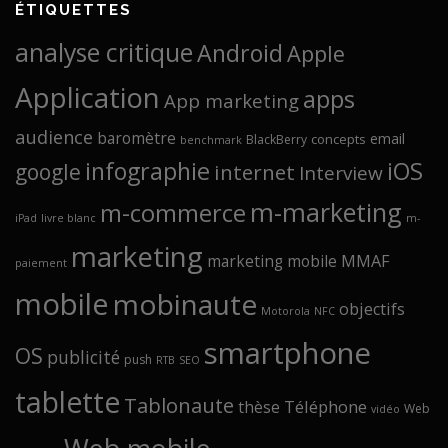
ÉTIQUETTES
analyse critique
Android
Apple
Application
apps
App marketing
audience
baromètre
email
concepts
BlackBerry
benchmark
infographie
iOS
google
internet
Interview
m-marketing
m-commerce
iPad
livre blanc
m-
marketing
marketing mobile
MMAF
paiement
mobile
mobinaute
objectifs
Motorola
NFC
smartphone
OS
publicité
push
RTB
SEO
tablette
Tablonaute
Téléphone
thèse
Web
vidéo