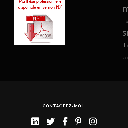
m
ob
s
T
ap
CONTACTEZ-MOI !