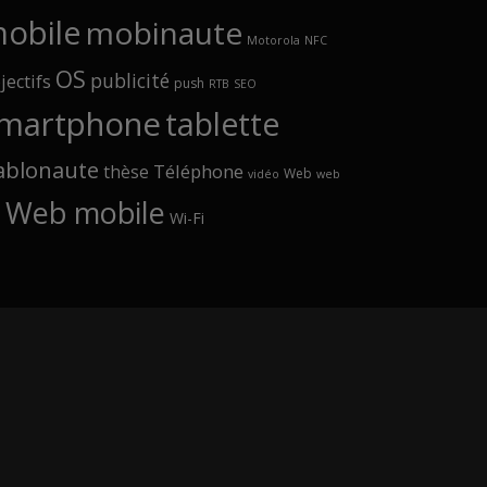
obile
mobinaute
Motorola
NFC
OS
publicité
jectifs
push
RTB
SEO
martphone
tablette
ablonaute
Téléphone
thèse
Web
vidéo
web
Web mobile
Wi-Fi
p