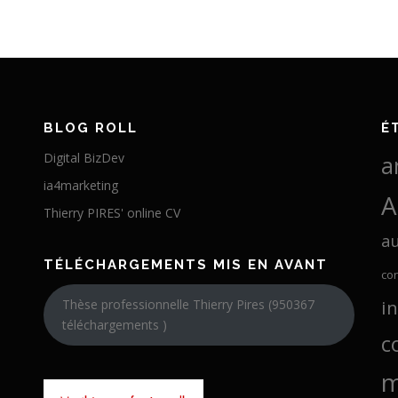
BLOG ROLL
É
Digital BizDev
a
ia4marketing
A
Thierry PIRES' online CV
a
TÉLÉCHARGEMENTS MIS EN AVANT
co
i
Thèse professionnelle Thierry Pires (950367
téléchargements )
c
m