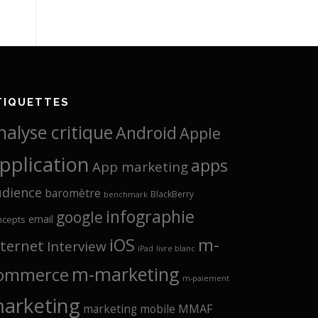
TIQUETTES
nalyse critique
Android
Apple
pplication
apps
App marketing
udience
baromètre
BlackBerry
benchmark
infographie
google
email
ncepts
iOS
m-
nternet
Interview
iPad
livre blanc
m-marketing
ommerce
m-paiement
arketing
marketing mobile
MMAF