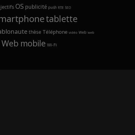
OS
publicité
jectifs
push
RTB
SEO
martphone
tablette
ablonaute
Téléphone
thèse
Web
vidéo
web
Web mobile
Wi-Fi
p