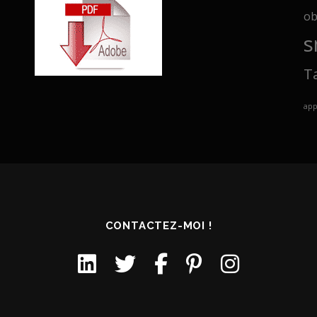
ob
s
T
ap
CONTACTEZ-MOI !