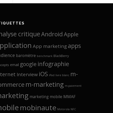
TIQUETTES
nalyse critique
Android
Apple
pplication
apps
App marketing
udience
baromètre
BlackBerry
benchmark
infographie
google
email
ncepts
iOS
m-
nternet
Interview
iPad
livre blanc
m-marketing
ommerce
m-paiement
arketing
marketing mobile
MMAF
obile
mobinaute
Motorola
NFC