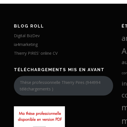
BLOG ROLL
É
Digital BizDev
a
ia4marketing
A
Thierry PIRES' online CV
a
TÉLÉCHARGEMENTS MIS EN AVANT
co
i
Thèse professionnelle Thierry Pires (944994
téléchargements )
c
m
m