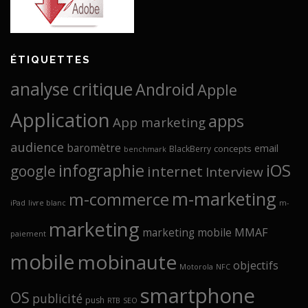
ÉTIQUETTES
analyse critique
Android
Apple
Application
apps
App marketing
audience
baromètre
email
concepts
BlackBerry
benchmark
infographie
iOS
google
internet
Interview
m-marketing
m-commerce
iPad
livre blanc
m-
marketing
marketing mobile
MMAF
paiement
mobile
mobinaute
objectifs
Motorola
NFC
smartphone
OS
publicité
push
RTB
SEO