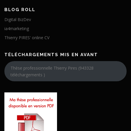
BLOG ROLL
Digital BizDev
ia4marketing
Thierry PIRES' online CV
TÉLÉCHARGEMENTS MIS EN AVANT
Thèse professionnelle Thierry Pires (943328
téléchargements )