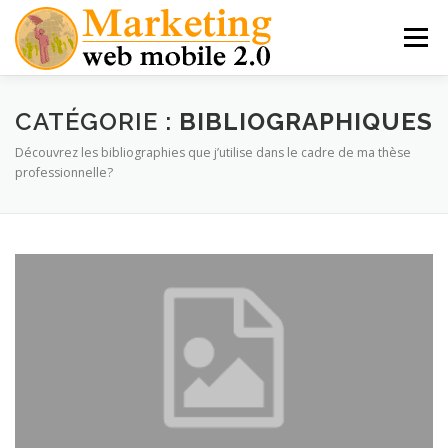
Aller
au
Menu
contenu
MES LIVRES
THÈSE PRO MARKETING MOBILE
CATÉGORIE :
BIBLIOGRAPHIQUES
Découvrez les bibliographies que j’utilise dans le cadre de ma thèse
professionnelle?
MARKETING MOBILE
APPLICATIONS NATIVES
M-COMMERCE
INTERVIEWS