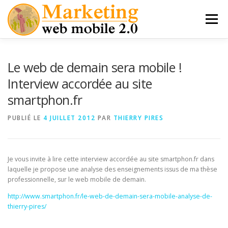
Aller
au
Menu
contenu
MES LIVRES
THÈSE PRO MARKETING MOBILE
Le web de demain sera mobile !
Interview accordée au site
smartphon.fr
MARKETING MOBILE
APPLICATIONS NATIVES
PUBLIÉ LE
4 JUILLET 2012
PAR
THIERRY PIRES
M-COMMERCE
INTERVIEWS
Je vous invite à lire cette interview accordée au site smartphon.fr dans
laquelle je propose une analyse des enseignements issus de ma thèse
professionnelle, sur le web mobile de demain.
http://www.smartphon.fr/le-web-de-demain-sera-mobile-analyse-de-
thierry-pires/