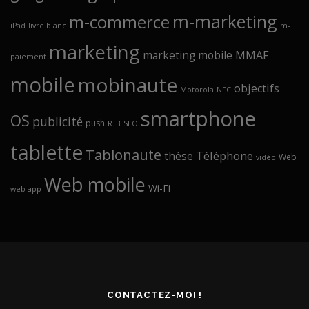
m-marketing
m-commerce
iPad
livre blanc
m-
marketing
marketing mobile
MMAF
paiement
mobile
mobinaute
objectifs
Motorola
NFC
smartphone
OS
publicité
push
RTB
SEO
tablette
Tablonaute
Téléphone
thèse
Web
vidéo
Web mobile
Wi-Fi
web app
CONTACTEZ-MOI !