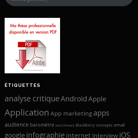
ÉTIQUETTES
analyse critique
Android
Apple
Application
apps
App marketing
audience
baromètre
email
concepts
BlackBerry
benchmark
infographie
iOS
google
internet
Interview