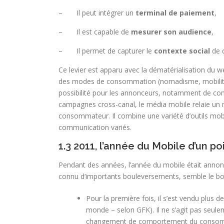
– Il peut intégrer un
terminal de paiement
,
– Il est capable de
mesurer son audience
,
– Il permet de capturer le
contexte social
de 
Ce levier est apparu avec la dématérialisation du w
des modes de consommation (nomadisme, mobilité…).
possibilité pour les annonceurs, notamment de com
campagnes cross-canal, le média mobile relaie un 
consommateur. Il combine une variété d’outils mobi
communication variés.
1.3 2011, l’année du Mobile d’un p
Pendant des années, l’année du mobile était annonc
connu d’importants bouleversements, semble le bo
Pour la première fois, il s’est vendu plus 
monde – selon GFK). Il ne s’agit pas seul
changement de comportement du consommat