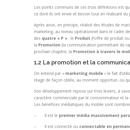
Les points communs de ces trois définitions est 
ce dont ils ont envie et besoin tout en réalisant du p
Après avoir, en principe, réalisé des études de mar
marketing, au niveau opérationnel dans le cadre de
des
quatre « P »
: le
Produit
(l’offre de produit ou
la
Promotion
(la communication permettant de ra
prochain chapitre, la
Promotion à travers le mob
1.2 La promotion et la communica
On entend par «
marketing mobile
» le fait d’ut
réagir de façon ciblée, au moment opportun, où qu’i
Son développement repose sur trois leviers, à savo
caractère commerciale par le consommateur et la d
Les bénéfices médiatiques du mobile sont nombreu
– Il est le
premier média massivement pers
– Il est connecté ou
connectable en perman