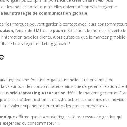
uis longtemps compris l’importance de créer un site web, puis
ur les médias sociaux, mais elles doivent désormais intégrer le
 à leur
stratégie de communication globale
.
 car les marques peuvent garder le contact avec leurs consommateur
sation
, l’envoi de
SMS
ou le
push
notification, le mobile réinvente le
’interaction avec les clients. Alors qu’est-ce que le marketing mobile 
ifs de la stratégie marketing globale ?
e
marketing est une fonction organisationnelle et un ensemble de
 valeur pour les consommateurs ainsi que de gérer la relation clien
 La
World Marketing Association
définit le marketing comme éta
processus d’identification et de satisfaction des besoins des individus
t une valeur supérieure pour toutes les parties prenantes ».
tannique
affirme que le « marketing est le processus de gestion qui
e les exigences du consommateur ».