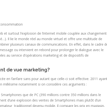
consommation
eb et surtout l’explosion de l’internet mobile couplée aux changement
 Il lie le monde réel au monde virtuel et offre une multitude de
biner plusieurs canaux de communications. En effet, dans le cadre d
message ou intervient en rebond pour prolonger le dialogue avec le
les au service d’opérations marketing et de dispositifs de
oint de vue marketing?
ée en fanfare sans pour autant que celle-ci soit effective. 2011 ayan
n millésime notamment si on considère ces arguments :
de Smartphones que de PC (390 millions contre 350 millions dans le
ement d’une explosion des ventes de Smartphones mais plutôt d’un
eur traditionnel devenu mobile. Il compare les prix en magasin,