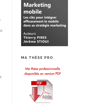
s
et
MA THÈSE PRO
t
nt