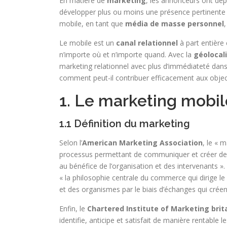
En matière de
marketing
, les annonceurs ont dep
développer plus ou moins une présence pertinente s
mobile, en tant que
média de masse personnel
,
Le mobile est un
canal relationnel
à part entière
n’importe où et n’importe quand. Avec la
géolocali
marketing relationnel avec plus d’immédiateté dans l
comment peut-il contribuer efficacement aux object
1. Le marketing mobil
1.1 Définition du marketing
Selon l’
American Marketing Association
, le « 
processus permettant de communiquer et créer de la
au bénéfice de l’organisation et des intervenants ».
« la philosophie centrale du commerce qui dirige le 
et des organismes par le biais d’échanges qui créen
Enfin, le
Chartered Institute of Marketing bri
identifie, anticipe et satisfait de manière rentabl