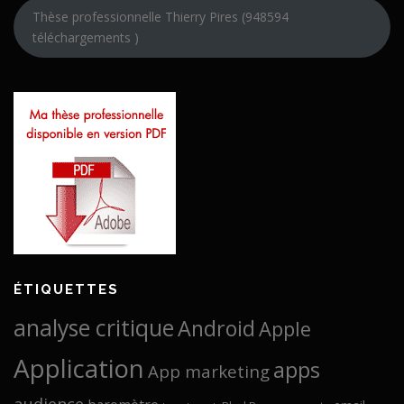
Thèse professionnelle Thierry Pires (948594
téléchargements )
ÉTIQUETTES
analyse critique
Android
Apple
Application
apps
App marketing
audience