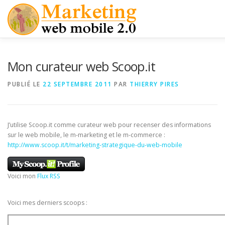
Aller
au
contenu
MES LIVRES
THÈSE PRO MARKETING MOBILE
Mon curateur web Scoop.it
PUBLIÉ LE
22 SEPTEMBRE 2011
PAR
THIERRY PIRES
MARKETING MOBILE
APPLICATIONS NATIVES
M-C
J’utilise Scoop.it comme curateur web pour recenser des informations
INTERVIEWS
sur le web mobile, le m-marketing et le m-commerce :
http://www.scoop.it/t/marketing-strategique-du-web-mobile
Voici mon
Flux RSS
Voici mes derniers scoops :