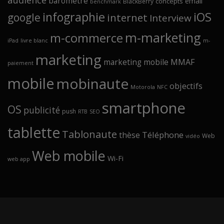
baromètre
email
concepts
BlackBerry
benchmark
infographie
iOS
google
internet
Interview
m-marketing
m-commerce
iPad
livre blanc
m-
marketing
marketing mobile
MMAF
paiement
mobile
mobinaute
objectifs
Motorola
NFC
smartphone
OS
publicité
push
RTB
SEO
tablette
Tablonaute
Téléphone
thèse
Web
vidéo
Web mobile
Wi-Fi
web app