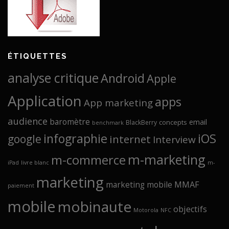
ÉTIQUETTES
analyse critique
Android
Apple
Application
apps
App marketing
audience
baromètre
email
concepts
BlackBerry
benchmark
infographie
iOS
google
internet
Interview
m-marketing
m-commerce
iPad
livre blanc
m-
marketing
marketing mobile
MMAF
paiement
mobile
mobinaute
objectifs
Motorola
NFC