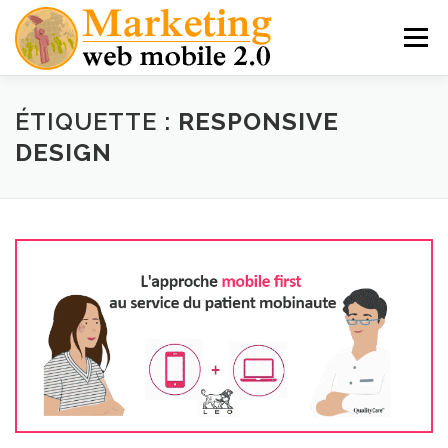
Aller
au
Menu
contenu
MES LIVRES
THÈSE PRO MARKETING MOBILE
ÉTIQUETTE :
RESPONSIVE
DESIGN
MARKETING MOBILE
APPLICATIONS NATIVES
M-COMMERCE
INTERVIEWS