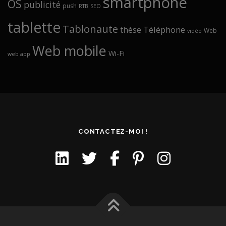
smartphone
OS
publicité
push
RTB
SEO
tablette
Tablonaute
Téléphone
thèse
Web
vidéo
Web mobile
Wi-Fi
web app
CONTACTEZ-MOI !