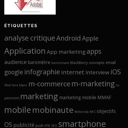
ÉTIQUETTES
analyse critique
Android
Apple
Application
apps
App marketing
audience
baromètre
email
concepts
BlackBerry
benchmark
infographie
iOS
google
internet
Interview
m-marketing
m-commerce
iPad
livre blanc
m-
marketing
marketing mobile
MMAF
paiement
mobile
mobinaute
objectifs
Motorola
NFC
smartphone
OS
publicité
push
RTB
SEO