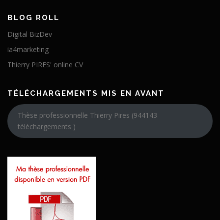
BLOG ROLL
Digital BizDev
ia4marketing
Thierry PIRES' online CV
TÉLÉCHARGEMENTS MIS EN AVANT
Thèse professionnelle Thierry Pires (944143
téléchargements )