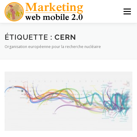
Aller
au
Menu
contenu
MES LIVRES
THÈSE PRO MARKETING MOBILE
ÉTIQUETTE :
CERN
Organisation européenne pour la recherche nucléaire
MARKETING MOBILE
APPLICATIONS NATIVES
M-COMMERCE
INTERVIEWS