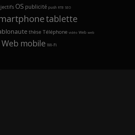
OS
publicité
jectifs
push
RTB
SEO
martphone
tablette
ablonaute
Téléphone
thèse
Web
vidéo
web
Web mobile
Wi-Fi
p