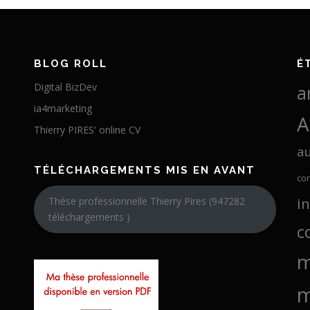
BLOG ROLL
É
Digital BizDev
a
ia4marketing
A
Thierry PIRES' online CV
a
TÉLÉCHARGEMENTS MIS EN AVANT
co
i
Thèse professionnelle Thierry Pires (947282
téléchargements )
c
m
m