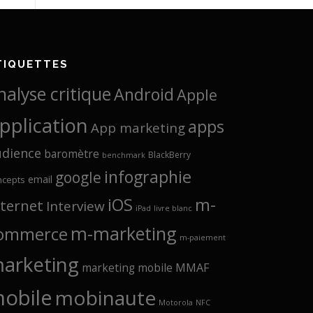
TIQUETTES
nalyse critique
Android
Apple
pplication
apps
App marketing
udience
baromètre
BlackBerry
benchmark
infographie
google
email
ncepts
iOS
m-
nternet
Interview
iPad
livre blanc
m-marketing
ommerce
m-paiement
arketing
marketing mobile
MMAF
obile
mobinaute
Motorola
NFC