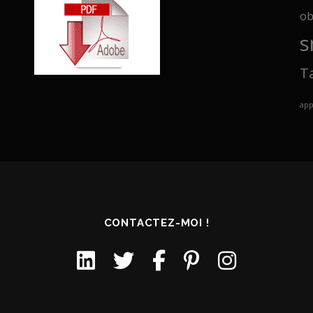
ob
s
T
ap
CONTACTEZ-MOI !