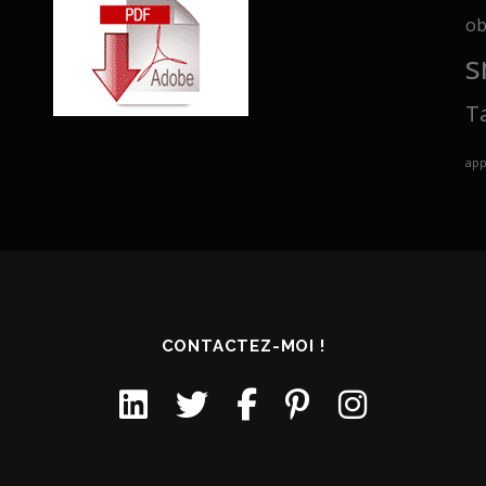
ob
s
T
ap
CONTACTEZ-MOI !