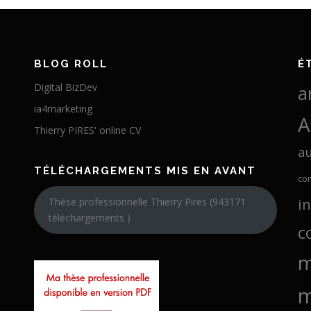
BLOG ROLL
É
Digital BizDev
a
ia4marketing
A
Thierry PIRES' online CV
a
TÉLÉCHARGEMENTS MIS EN AVANT
co
i
Thèse professionnelle Thierry Pires (943171
téléchargements )
c
m
m