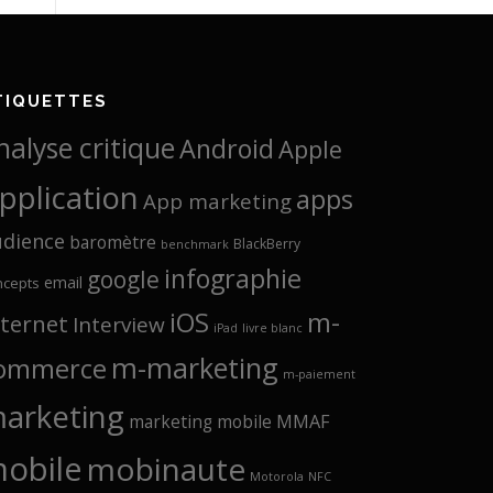
TIQUETTES
nalyse critique
Android
Apple
pplication
apps
App marketing
udience
baromètre
BlackBerry
benchmark
infographie
google
email
ncepts
iOS
m-
nternet
Interview
iPad
livre blanc
m-marketing
ommerce
m-paiement
arketing
marketing mobile
MMAF
obile
mobinaute
Motorola
NFC