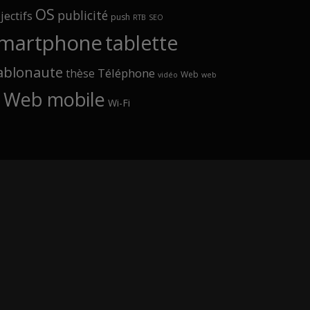
OS
publicité
jectifs
push
RTB
SEO
martphone
tablette
ablonaute
Téléphone
thèse
Web
vidéo
web
Web mobile
Wi-Fi
p